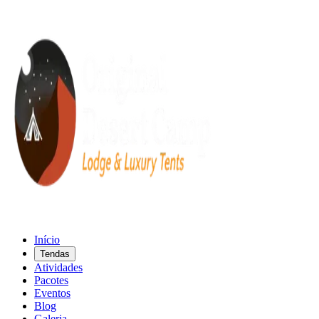
Início
Tendas
Atividades
Pacotes
Eventos
Blog
Galeria